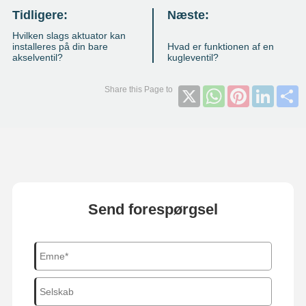
Tidligere:
Næste:
Hvilken slags aktuator kan
installeres på din bare
Hvad er funktionen af ​​en
akselventil?
kugleventil?
X
WhatsApp
Pinterest
Linked
S
Send forespørgsel