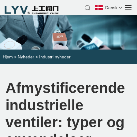
Dansk
Hjem
>
Nyheder
>
Industri nyheder
Afmystificerende
industrielle
ventiler: typer og